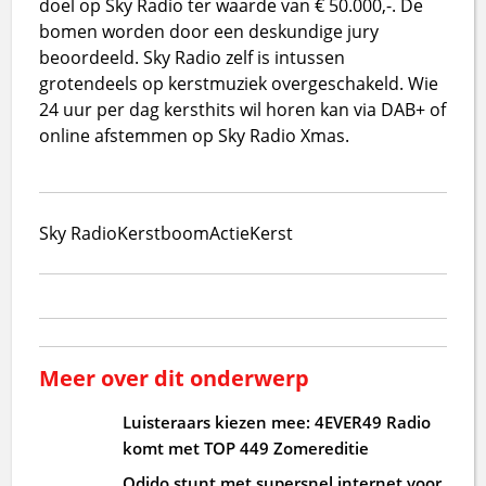
doel op Sky Radio ter waarde van € 50.000,-. De
bomen worden door een deskundige jury
beoordeeld. Sky Radio zelf is intussen
grotendeels op kerstmuziek overgeschakeld. Wie
24 uur per dag kersthits wil horen kan via DAB+ of
online afstemmen op Sky Radio Xmas.
Sky Radio
Kerstboom
Actie
Kerst
Meer over dit onderwerp
Luisteraars kiezen mee: 4EVER49 Radio
komt met TOP 449 Zomereditie
Odido stunt met supersnel internet voor