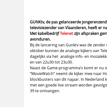
GUNKtv, de pas gelanceerde jongerenzende
televisiezender van Vlaanderen, heeft er n
Met kabelbedrijf
Telenet
zijn afspraken gem
avonduren.
Bij de lancering van Gunktv was de zender e
oktober kunnen de analoge kijkers van Tele
dagelijks via het analoge info- en mozaïe
en van 22u30 tot 23u30.
Naast de Game-programma’s komt er nu o
“MovieWatch” neemt de kijker mee naar Ho
blockbusters van dit najaar. In Nederland 
met een goede live stream worden gevolgd. G
39 te ontvangen.