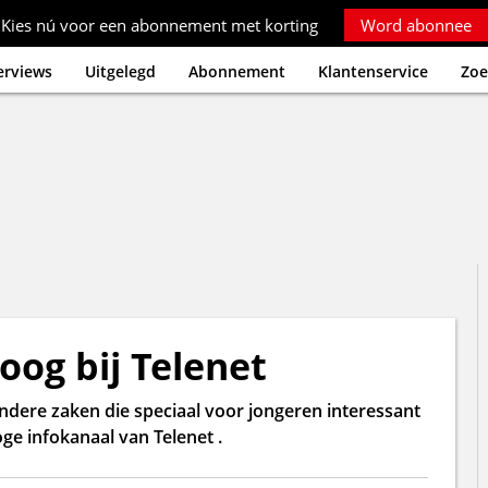
Kies nú voor een abonnement met korting
Word abonnee
erviews
Uitgelegd
Abonnement
Klantenservice
Zoe
oog bij Telenet
dere zaken die speciaal voor jongeren interessant
oge infokanaal van Telenet .