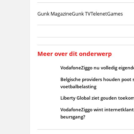
Gunk Magazine
Gunk TV
Telenet
Games
Meer over dit onderwerp
VodafoneZiggo nu volledig eigendo
Belgische providers houden poot s
voetbalbelasting
Liberty Global ziet gouden toekoms
VodafoneZiggo wint internetklant
beursgang?