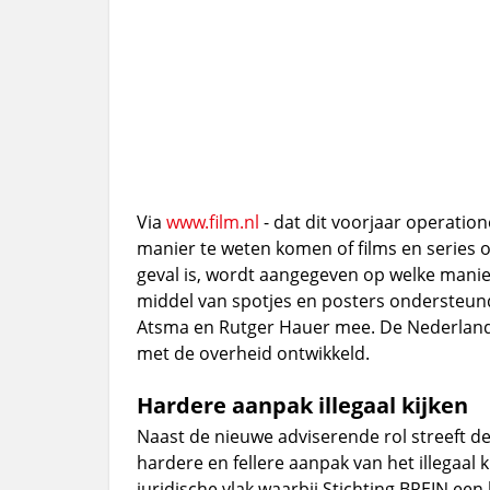
Via
www.film.nl
- dat dit voorjaar operatio
manier te weten komen of films en series op
geval is, wordt aangegeven op welke mani
middel van spotjes en posters ondersteun
Atsma en Rutger Hauer mee. De Nederland
met de overheid ontwikkeld.
Hardere aanpak illegaal kijken
Naast de nieuwe adviserende rol streeft de
hardere en fellere aanpak van het illegaal k
juridische vlak waarbij Stichting BREIN een