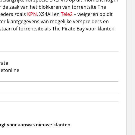
 de zaak van het blokkeren van torrentsite The
ieders zoals
KPN
, XS4All en
Tele2
– weigeren op dit
r klantgegevens van mogelijke verspreiders en
 staan of torrentsite als The Pirate Bay voor klanten
rate
net
online
zorgt voor aanwas nieuwe klanten