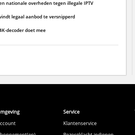
n nationale overheden tegen illegale IPTV
 vindt legaal aanbod te versnipperd
 4K-decoder doet mee
omgeving
Service
account
Klantenservice
abonnement(en)
Bezorgklacht indienen