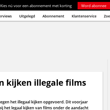
Kies nú voor een abonnement met korting
Word abonnee
erviews
Uitgelegd
Abonnement
Klantenservice
Zoe
 kijken illegale films
egen het illegaal kijken opgevoerd. Dit voorjaar
het legaal kijken van films onder de aandacht