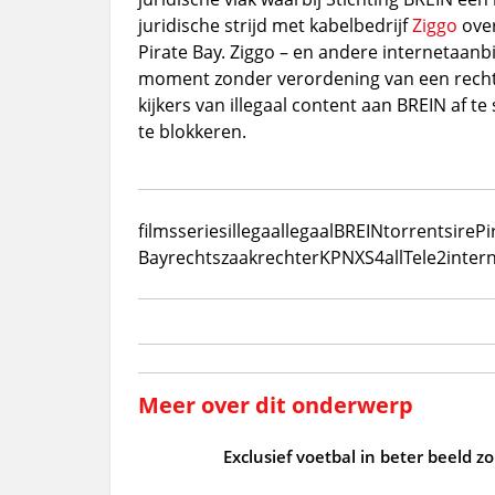
juridische strijd met kabelbedrijf
Ziggo
over
Pirate Bay. Ziggo – en andere internetaanb
moment zonder verordening van een rechte
kijkers van illegaal content aan BREIN af te
te blokkeren.
films
series
illegaal
legaal
BREIN
torrentsire
Pi
Bay
rechtszaak
rechter
KPN
XS4all
Tele2
inter
Meer over dit onderwerp
Exclusief voetbal in beter beeld 