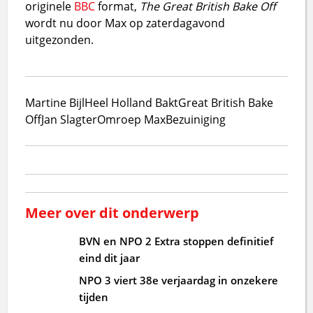
originele
BBC
format,
The Great British Bake Off
wordt nu door Max op zaterdagavond
uitgezonden.
Martine Bijl
Heel Holland Bakt
Great British Bake
Off
Jan Slagter
Omroep Max
Bezuiniging
Meer over dit onderwerp
BVN en NPO 2 Extra stoppen definitief
eind dit jaar
NPO 3 viert 38e verjaardag in onzekere
tijden