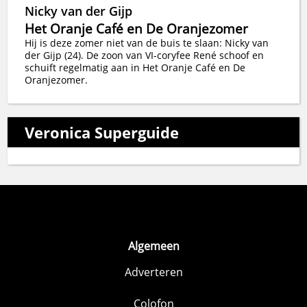
Nicky van der Gijp
Het Oranje Café en De Oranjezomer
Hij is deze zomer niet van de buis te slaan: Nicky van
der Gijp (24). De zoon van VI-coryfee René schoof en
schuift regelmatig aan in Het Oranje Café en De
Oranjezomer.
Veronica Superguide
Algemeen
Adverteren
Colofon