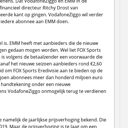
 menens. Dat VodafoneZiggo en EMM in de
inancieel directeur Ritchy Drost van
keerde kant op gingen. VodafoneZiggo wil verder
r iedere abonnee aan EMM doen.
 is. EMM heeft met aanbieders die de nieuwe
gen gedaan mogen worden. Wel liet FOX Sports
t is volgens de betaalzender een voorwaarde die
vanaf het nieuwe seizoen aanbieders rond €2,60
eid om FOX Sports Eredivisie aan te bieden op de
9 miljoen abonnees meer dan honderd miljoen euro
en handtekening onder een nieuwe
gens VodafoneZiggo onmogelijk terug te verdienen
 namelijk de jaarlijkse prijsverhoging bekend. Die
2019. Maar de prijsverhoging is te laag om een