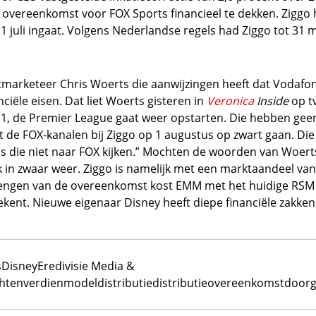
overeenkomst voor FOX Sports financieel te dekken. Zigg
 juli ingaat. Volgens Nederlandse regels had Ziggo tot 31 m
tmarketeer Chris Woerts die aanwijzingen heeft dat Vodafon
ciële eisen. Dat liet Woerts gisteren in
Veronica
Inside
op tv
 1, de Premier League gaat weer opstarten. Die hebben ge
at de FOX-kanalen bij Ziggo op 1 augustus op zwart gaan. Di
s die niet naar FOX kijken.” Mochten de woorden van Woert
 in zwaar weer. Ziggo is namelijk met een marktaandeel van
lengen van de overeenkomst kost EMM met het huidige RSM en
ekent. Nieuwe eigenaar Disney heeft diepe financiële zakken
s
Disney
Eredivisie Media &
hten
verdienmodel
distributie
distributieovereenkomst
doorg