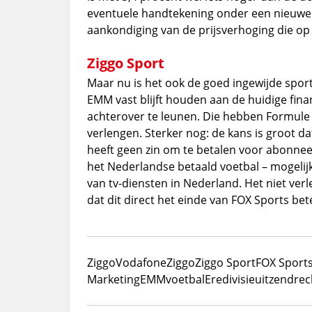
eventuele handtekening onder een nieuwe 
aankondiging van de prijsverhoging die op 1
Ziggo Sport
Maar nu is het ook de goed ingewijde spor
EMM vast blijft houden aan de huidige finan
achterover te leunen. Die hebben Formule
verlengen. Sterker nog: de kans is groot d
heeft geen zin om te betalen voor abonnee
het Nederlandse betaald voetbal – mogelijk
van tv-diensten in Nederland. Het niet ver
dat dit direct het einde van FOX Sports bet
Ziggo
VodafoneZiggo
Ziggo Sport
FOX Sport
Marketing
EMM
voetbal
Eredivisie
uitzendrec