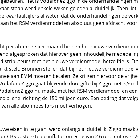
 te gebeuren. Het is VodafoneZiggo in de onderhandelingen
r staan werd enkele weken geleden al duidelijk. Toen liet f
de kwartaalcijfers al weten dat de onderhandelingen de ver
 aan het RSM verdienmodel en absoluut geen afdracht voo
cht per abonnee per maand binnen het nieuwe verdienmodel
nd afgesproken dat hierover geen inhoudelijke mededelin
 distributeurs met het nieuwe verdienmodel hetzelfde is. Di
kt stelt. Bronnen stellen dat bij het nieuwe verdienmodel 
bonnee aan EMM moeten betalen. Ze krijgen hiervoor de vrijh
 van VodafoneZiggo gaat blijvende doorgifte bij Ziggo met 3,
 die VodafoneZiggo nu maakt met het RSM verdienmodel en e
o al snel richting de 150 miljoen euro. Een bedrag dat vol
 van alle abonnees fors moet verhogen.
we eisen in te gaan, werd onlangs al duidelijk. Ziggo maakte
or CBS vastgestelde inflatiecorrectie van 2,6 procent over 