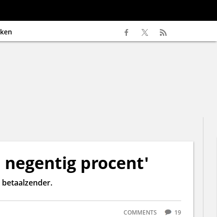
ken
n negentig procent'
 betaalzender.
COMMENTS
19