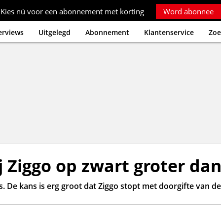
Kies nú voor een abonnement met korting
Word abonnee
erviews
Uitgelegd
Abonnement
Klantenservice
Zoe
j Ziggo op zwart groter da
De kans is erg groot dat Ziggo stopt met doorgifte van de