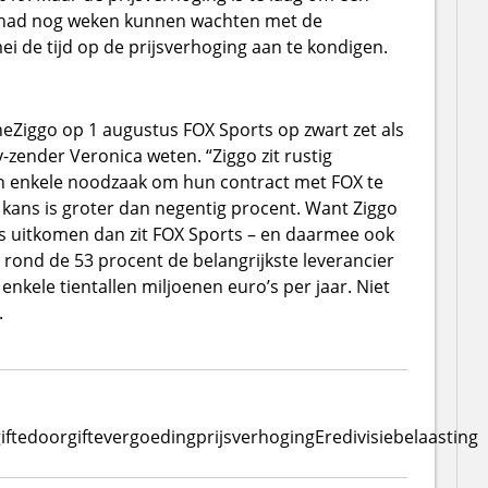
o had nog weken kunnen wachten met de
ei de tijd op de prijsverhoging aan te kondigen.
eZiggo op 1 augustus FOX Sports op zwart zet als
-zender Veronica weten. “Ziggo zit rustig
en enkele noodzaak om hun contract met FOX te
e kans is groter dan negentig procent. Want Ziggo
s uitkomen dan zit FOX Sports – en daarmee ook
 rond de 53 procent de belangrijkste leverancier
kele tientallen miljoenen euro’s per jaar. Niet
.
ifte
doorgiftevergoeding
prijsverhoging
Eredivisiebelaasting