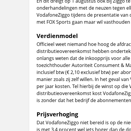
En dit dreigt op 1 augustus ook bij Ziggo
onderhandelingen met de neuzen tegen elkaa
VodafoneZiggo tijdens de presentatie van 
met FOX Sports gaan maar wil vasthouden
Verdienmodel
Officieel weet niemand hoe hoog de afdra
distributieovereenkomst hebben onderteke
onlangs weten dat de inkoopprijs voor alle
toezichthouder Autoriteit Consument & Mar
inclusief btw (€ 2,10 exclusief btw) per a
manier zoals zij zelf willen. In het geval
per jaar kosten. Tel hierbij de winst op
distributieovereenkomst kost VodafoneZigg
is zonder dat het bedrijf de abonnementen
Prijsverhoging
Dat VodafoneZiggo niet bereid is op de nieu
is met 3,4 procent wel iets hoger dan de do