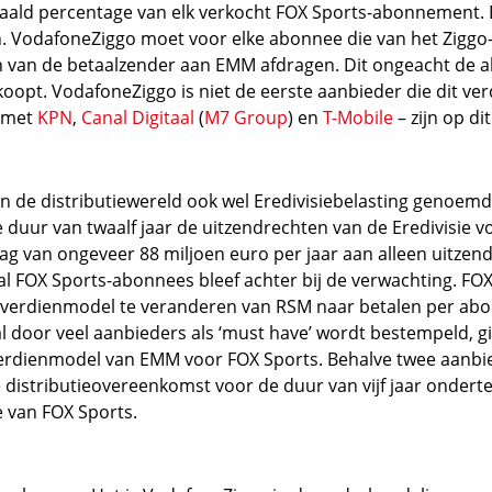
ald percentage van elk verkocht FOX Sports-abonnement. E
 VodafoneZiggo moet voor elke abonnee die van het Ziggo
en van de betaalzender aan EMM afdragen. Dit ongeacht de a
opt. VodafoneZiggo is niet de eerste aanbieder die dit ver
 met
KPN
,
Canal Digitaal
(
M7 Group
) en
T-Mobile
– zijn op di
 de distributiewereld ook wel Eredivisiebelasting genoem
duur van twaalf jaar de uitzendrechten van de Eredivisie voo
g van ongeveer 88 miljoen euro per jaar aan alleen uitzend
ntal FOX Sports-abonnees bleef achter bij de verwachting. FO
 verdienmodel te veranderen van RSM naar betalen per abo
l door veel aanbieders als ‘must have’ wordt bestempeld, gin
erdienmodel van EMM voor FOX Sports. Behalve twee aanbie
 distributieovereenkomst voor de duur van vijf jaar ondert
 van FOX Sports.