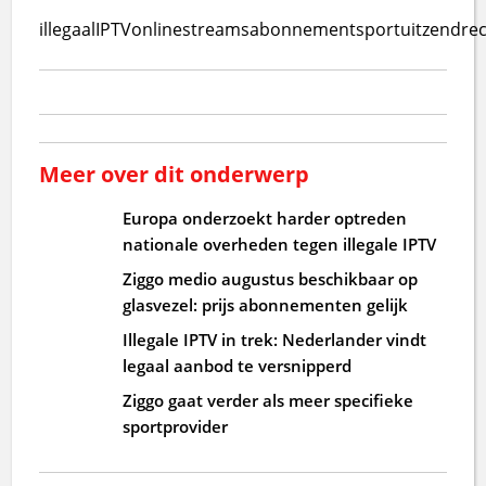
illegaal
IPTV
online
streams
abonnement
sport
uitzendre
Meer over dit onderwerp
Europa onderzoekt harder optreden
nationale overheden tegen illegale IPTV
Ziggo medio augustus beschikbaar op
glasvezel: prijs abonnementen gelijk
Illegale IPTV in trek: Nederlander vindt
legaal aanbod te versnipperd
Ziggo gaat verder als meer specifieke
sportprovider