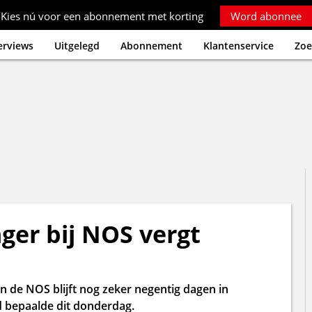
Kies nú voor een abonnement met korting
Word abonnee
erviews
Uitgelegd
Abonnement
Klantenservice
Zoe
ger bij NOS vergt
n de NOS blijft nog zeker negentig dagen in
d bepaalde dit donderdag.