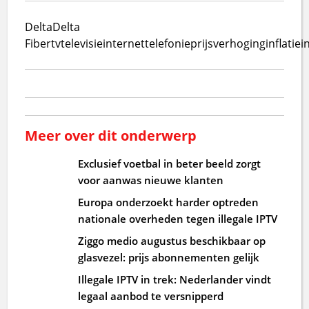
Delta
Delta
Fiber
tv
televisie
internet
telefonie
prijsverhoging
inflatie
i
Meer over dit onderwerp
Exclusief voetbal in beter beeld zorgt
voor aanwas nieuwe klanten
Europa onderzoekt harder optreden
nationale overheden tegen illegale IPTV
Ziggo medio augustus beschikbaar op
glasvezel: prijs abonnementen gelijk
Illegale IPTV in trek: Nederlander vindt
legaal aanbod te versnipperd