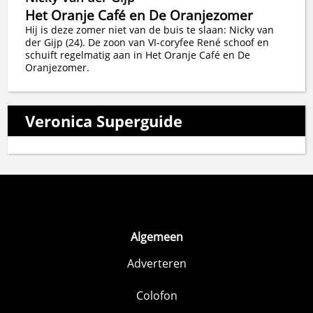
Het Oranje Café en De Oranjezomer
Hij is deze zomer niet van de buis te slaan: Nicky van
der Gijp (24). De zoon van VI-coryfee René schoof en
schuift regelmatig aan in Het Oranje Café en De
Oranjezomer.
Veronica Superguide
Algemeen
Adverteren
Colofon