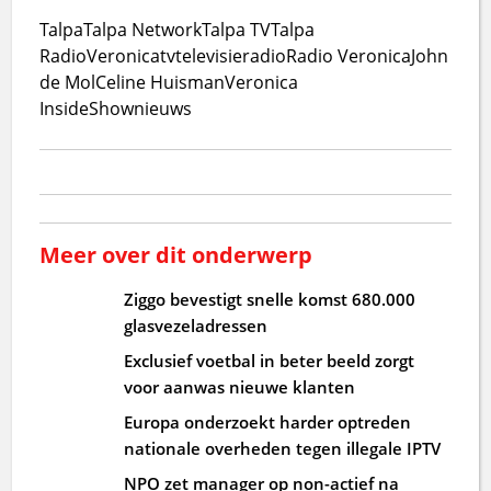
Talpa
Talpa Network
Talpa TV
Talpa
Radio
Veronica
tv
televisie
radio
Radio Veronica
John
de Mol
Celine Huisman
Veronica
Inside
Shownieuws
Meer over dit onderwerp
Ziggo bevestigt snelle komst 680.000
glasvezeladressen
Exclusief voetbal in beter beeld zorgt
voor aanwas nieuwe klanten
Europa onderzoekt harder optreden
nationale overheden tegen illegale IPTV
NPO zet manager op non-actief na