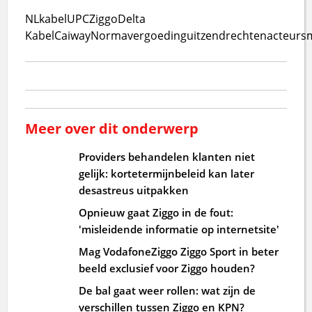
NLkabel
UPC
Ziggo
Delta
Kabel
Caiway
Norma
vergoeding
uitzendrechten
acteurs
Meer over dit onderwerp
Providers behandelen klanten niet
gelijk: kortetermijnbeleid kan later
desastreus uitpakken
Opnieuw gaat Ziggo in de fout:
'misleidende informatie op internetsite'
Mag VodafoneZiggo Ziggo Sport in beter
beeld exclusief voor Ziggo houden?
De bal gaat weer rollen: wat zijn de
verschillen tussen Ziggo en KPN?