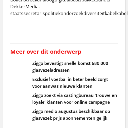
Dekker
Media-
staatssecretaris
politiek
onderzoek
diversiteit
kabel
kabel
Meer over dit onderwerp
Ziggo bevestigt snelle komst 680.000
glasvezeladressen
Exclusief voetbal in beter beeld zorgt
voor aanwas nieuwe klanten
Ziggo zoekt via castingbureau ‘trouwe en
loyale’ klanten voor online campagne
Ziggo medio augustus beschikbaar op
glasvezel: prijs abonnementen gelijk