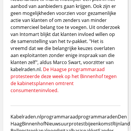
aanbod van aanbieders gaan krijgen. Ook zijn er
geen mogelijkheden voorzien voor gezamenlijke
actie van klanten of om zenders van minder
commercieel belang toe te voegen. Uit onderzoek
van Intomart blijkt dat klanten invloed willen op
de samenstelling van het tv-pakket. "Het is
vreemd dat we die belangrijke keuzes overlaten
aan exploitanten zonder enige inspraak van die
klanten zelf", aldus Marco Swart, voorzitter van
kabelraden.nl.
De Haagse programmaraad
protesteerde deze week op het Binnenhof tegen
de kabinetsplannen omtrent
consumenteninvloed.
Kabelraden.nl
programmaraad
programmaraden
Den
Haag
Binnenhof
Nieuwsuur
protestbijeenkomst
Rijnland
Bollenstreek
analoog
digitaal
basispakket
Sander