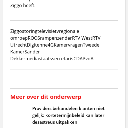
Ziggo heeft.
Ziggo
storing
televisie
tv
regionale
omroep
ROOS
rampenzender
RTV West
RTV
Utrecht
Digitenne
4G
Kamervragen
Tweede
Kamer
Sander
Dekker
mediastaatssecretaris
CDA
PvdA
Meer over dit onderwerp
Providers behandelen klanten niet
gelijk: kortetermijnbeleid kan later
desastreus uitpakken