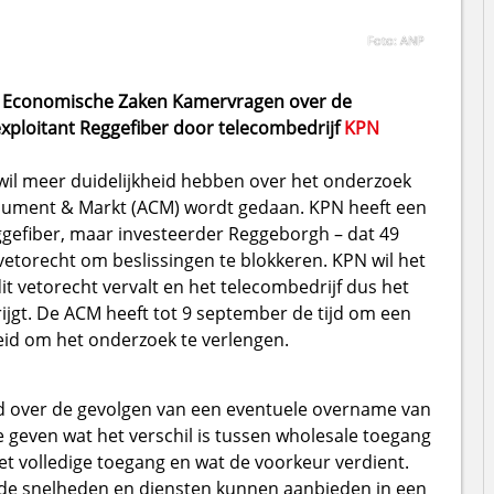
Foto: ANP
 Economische Zaken
Kamervragen over de
xploitant Reggefiber door telecombedrijf
KPN
il meer duidelijkheid hebben over het onderzoek
sument & Markt (ACM) wordt gedaan. KPN heeft een
gefiber, maar investeerder Reggeborgh – dat 49
vetorecht om beslissingen te blokkeren. KPN wil het
t vetorecht vervalt en het telecombedrijf dus het
ijgt. De ACM heeft tot 9 september de tijd om een
eid om het onderzoek te verlengen.
eid over de gevolgen van een eventuele overname van
e geven wat het verschil is tussen wholesale toegang
met volledige toegang en wat de voorkeur verdient.
fde snelheden en diensten kunnen aanbieden in een