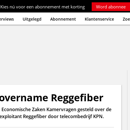
Kies nú voor een abonnement met korting
Word abonnee
erviews
Uitgelegd
Abonnement
Klantenservice
Zoe
overname Reggefiber
n Economische Zaken Kamervragen gesteld over de
xploitant Reggefiber door telecombedrijf KPN.