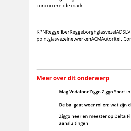
concurrerende markt.
KPN
Reggefiber
Reggeborgh
glasvezel
ADSL
V
point
glasvezelnetwerken
ACM
Autoriteit C
Meer over dit onderwerp
Mag VodafoneZiggo Ziggo Sport in 
De bal gaat weer rollen: wat zijn 
Ziggo heer en meester op Delta Fi
aansluitingen