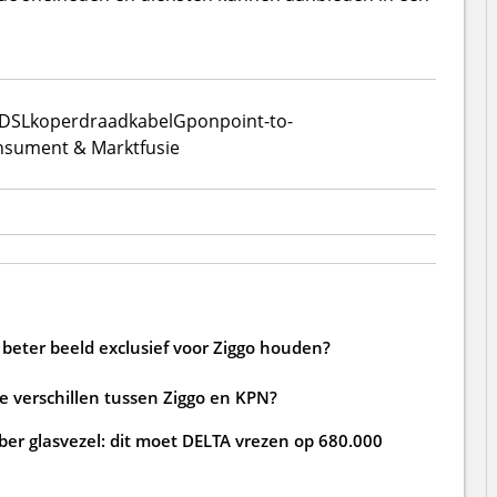
DSL
koperdraad
kabel
Gpon
point-to-
onsument & Markt
fusie
beter beeld exclusief voor Ziggo houden?
de verschillen tussen Ziggo en KPN?
ber glasvezel: dit moet DELTA vrezen op 680.000