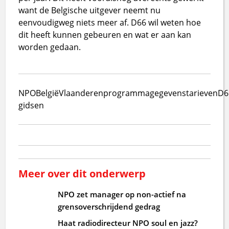
want de Belgische uitgever neemt nu
eenvoudigweg niets meer af. D66 wil weten hoe
dit heeft kunnen gebeuren en wat er aan kan
worden gedaan.
NPO
België
Vlaanderen
programmagegevens
tarieven
D6
gidsen
Meer over dit onderwerp
NPO zet manager op non-actief na
grensoverschrijdend gedrag
Haat radiodirecteur NPO soul en jazz?