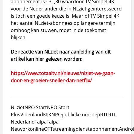
abonnement is €31,80 waardoor TV Simpel 4K
voor de Nederlander die in NLziet geïnteresseerd
is toch een goede keuze is. Maar of TV Simpel 4K
het aantal NLziet-abonnees op langere termijn
omhoog kan stuwen, moet in de toekomst
blijken.
De reactie van NLziet naar aanleiding van dit
artikel kan hier gelezen worden:
https://www.totaaltv.nl/nieuws/nlziet-we-gaan-
door-en-groeien-sneller-dan-netflix/
NLziet
NPO Start
NPO Start
Plus
Videoland
KIJK
NPO
publieke omroep
RTL
RTL
Nederland
Talpa
Talpa
Network
online
OTT
streamingdienst
abonnement
Andro