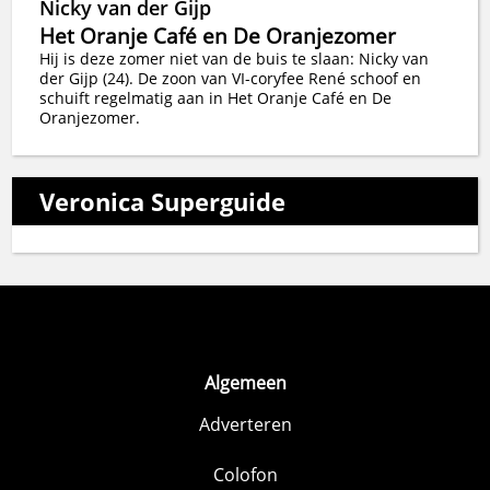
Nicky van der Gijp
Het Oranje Café en De Oranjezomer
Hij is deze zomer niet van de buis te slaan: Nicky van
der Gijp (24). De zoon van VI-coryfee René schoof en
schuift regelmatig aan in Het Oranje Café en De
Oranjezomer.
Veronica Superguide
Algemeen
Adverteren
Colofon