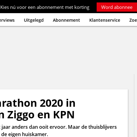
Kies nú voor een abonnement met korting
Word abonnee
erviews
Uitgelegd
Abonnement
Klantenservice
Zoe
rathon 2020 in
n Ziggo en KPN
jaar anders dan ooit ervoor. Maar de thuisblijvers
n de eigen huiskamer.