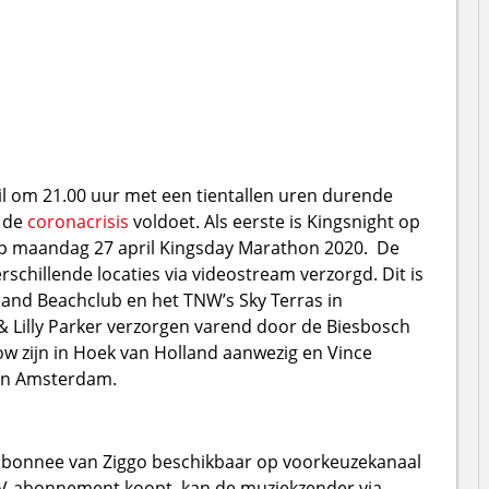
il om 21.00 uur met een tientallen uren durende
n de
coronacrisis
voldoet. Als eerste is Kingsnight op
op maandag 27 april Kingsday Marathon 2020. De
chillende locaties via videostream verzorgd. Dit is
and Beachclub en het TNW’s Sky Terras in
 Lilly Parker verzorgen varend door de Biesbosch
w zijn in Hoek van Holland aanwezig en Vince
 in Amsterdam.
tv-abonnee van Ziggo beschikbaar op voorkeuzekanaal
DKTV-abonnement koopt, kan de muziekzender via