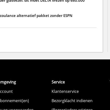
ber glasvezel: dit moet DELTA vrezen op 680.000
 coulance alternatief pakket zonder ESPN
omgeving
Service
account
Klantenservice
abonnement(en)
Bezorgklacht indienen