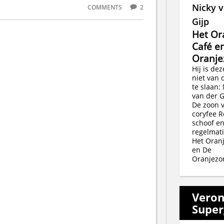
Nicky v
COMMENTS
2
Gijp
Het Or
Café e
Oranj
Hij is de
niet van 
te slaan:
van der Gi
De zoon v
coryfee 
schoof en
regelmati
Het Oran
en De
Oranjezo
Veron
Super