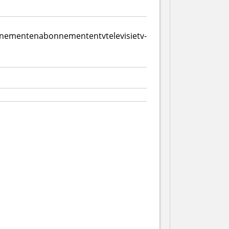
nnementen
abonnementen
tv
televisie
tv-