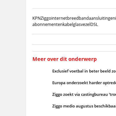
KPN
Ziggo
internet
breedband
aansluitingen
abonnementen
kabel
glasvezel
DSL
Meer over dit onderwerp
Exclusief voetbal in beter beeld 
Europa onderzoekt harder optrede
Ziggo zoekt via castingbureau ‘tr
Ziggo medio augustus beschikbaar