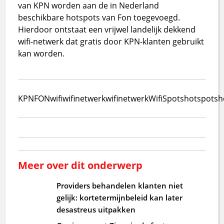
van KPN worden aan de in Nederland
beschikbare hotspots van Fon toegevoegd.
Hierdoor ontstaat een vrijwel landelijk dekkend
wifi-netwerk dat gratis door KPN-klanten gebruikt
kan worden.
KPN
FON
wifi
wifinetwerk
wifinetwerk
WifiSpots
hotspots
h
Meer over dit onderwerp
Providers behandelen klanten niet
gelijk: kortetermijnbeleid kan later
desastreus uitpakken