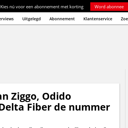
Kies nú voor een abonnement met korting
Word abonnee
erviews
Uitgelegd
Abonnement
Klantenservice
Zoe
an Ziggo, Odido
n Delta Fiber de nummer