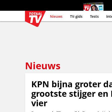
Nieuws
TV-gids
Tests
Int
Nieuws
KPN bijna groter d
grootste stijger e
vier