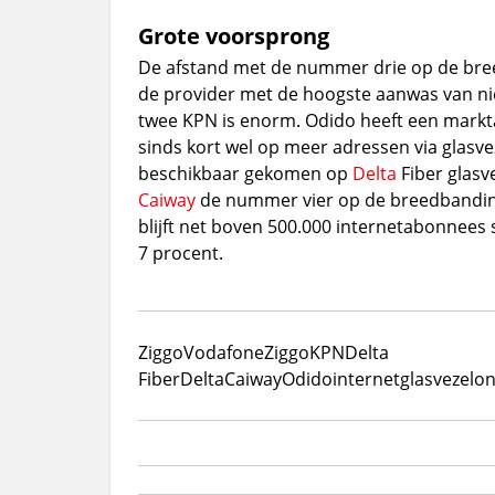
Grote voorsprong
De afstand met de nummer drie op de bre
de provider met de hoogste aanwas van 
twee KPN is enorm. Odido heeft een markt
sinds kort wel op meer adressen via glasvez
beschikbaar gekomen op
Delta
Fiber glasve
Caiway
de nummer vier op de breedbandint
blijft net boven 500.000 internetabonnees
7 procent.
Ziggo
VodafoneZiggo
KPN
Delta
Fiber
Delta
Caiway
Odido
internet
glasvezel
on