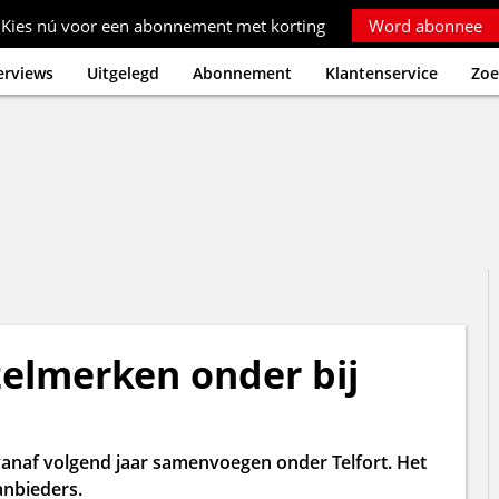
Kies nú voor een abonnement met korting
Word abonnee
erviews
Uitgelegd
Abonnement
Klantenservice
Zoe
elmerken onder bij
vanaf volgend jaar samenvoegen onder Telfort. Het
nbieders.