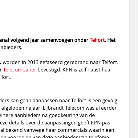
vanaf volgend jaar samenvoegen onder
Telfort
. Het
nbieders.
N worden in 2013 gefaseerd gerebrand naar Telfort.
er
Telecompaper
bevestigd. KPN is zelf naast haar
fort.
ers kan gaan aanpassen naar Telfort is een gevolg
afgelopen najaar. Lijbrandt Telecom was al eerder
einere aanbieders na goedkeuring van de
ieze details over de aanpassingen geeft KPN pas
vooral bekend vanwege haar commercials waarin een
p de voordelen van deze aanbieder van telefonie,