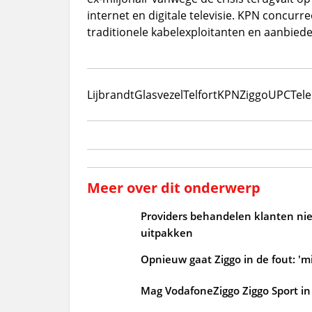
internet en digitale televisie. KPN concur
traditionele kabelexploitanten en aanbied
Lijbrandt
Glasvezel
Telfort
KPN
Ziggo
UPC
Tele
Meer over dit onderwerp
Providers behandelen klanten niet
uitpakken
Opnieuw gaat Ziggo in de fout: 'mi
Mag VodafoneZiggo Ziggo Sport in 