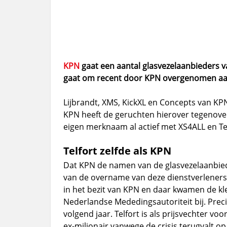
KPN
gaat een aantal glasvezelaanbieders 
gaat om recent door KPN overgenomen aa
Lijbrandt, XMS, KickXL en Concepts van KP
KPN heeft de geruchten hierover tegenov
eigen merknaam al actief met XS4ALL en Tel
Telfort zelfde als KPN
Dat KPN de namen van de glasvezelaanbied
van de overname van deze dienstverleners 
in het bezit van KPN en daar kwamen de kl
Nederlandse Mededingsautoriteit bij. Prec
volgend jaar. Telfort is als prijsvechter 
ex-miljonair vanwege de crisis terugvalt o