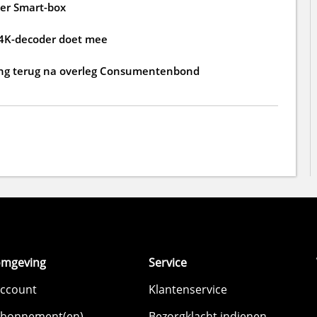
der Smart-box
 4K-decoder doet mee
ging terug na overleg Consumentenbond
omgeving
Service
account
Klantenservice
abonnement(en)
Bezorgklacht indienen