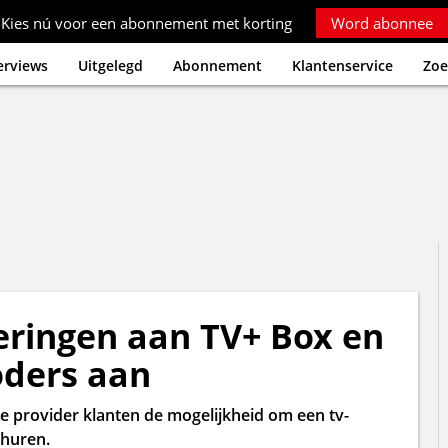
Kies nú voor een abonnement met korting
Word abonnee
erviews
Uitgelegd
Abonnement
Klantenservice
Zoe
eringen aan TV+ Box en
ders aan
se provider klanten de mogelijkheid om een tv-
huren.