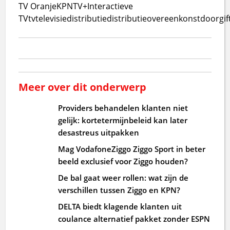
TV Oranje
KPN
TV+
Interactieve
TV
tv
televisie
distributie
distributieovereenkonst
doorgif
Meer over dit onderwerp
Providers behandelen klanten niet
gelijk: kortetermijnbeleid kan later
desastreus uitpakken
Mag VodafoneZiggo Ziggo Sport in beter
beeld exclusief voor Ziggo houden?
De bal gaat weer rollen: wat zijn de
verschillen tussen Ziggo en KPN?
DELTA biedt klagende klanten uit
coulance alternatief pakket zonder ESPN