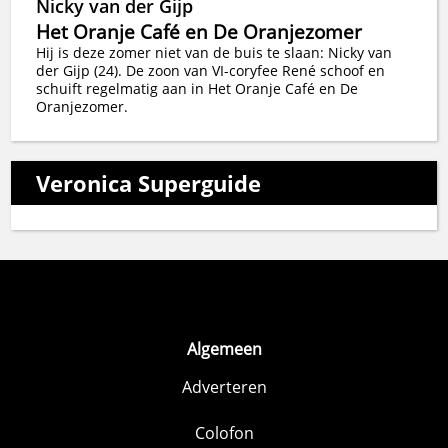
Nicky van der Gijp
Het Oranje Café en De Oranjezomer
Hij is deze zomer niet van de buis te slaan: Nicky van
der Gijp (24). De zoon van VI-coryfee René schoof en
schuift regelmatig aan in Het Oranje Café en De
Oranjezomer.
Veronica Superguide
Algemeen
Adverteren
Colofon