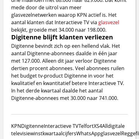
mede door de uitrol van meer
glasvezelnetwerken waarop KPN actief is. Het
aantal klanten dat Interactieve TV via
glasvezel
bekijkt, groeide met 34.000 naar 198.000.
Digitenne blijft klanten verliezen
Digitenne bevindt zich op een hellend vlak. Het
aantal Digitenne-abonnees daalde in één jaar
met 127.000. Alleen dit jaar verloor Digitenne
dertien procent abonnees. Veel abonnees ruilen
het budget tv-product Digitenne in voor het
kwalitatief en kwantitatief betere Interactieve TV.
In het derde kwartaal daalde het aantal
Digitenne-abonnees met 30.000 naar 741.000.
KPN
Digitenne
Interactieve TV
Telfort
XS4All
digitale
televisie
winst
kwartaalcijfers
WhatsApp
glasvezel
Reggefi