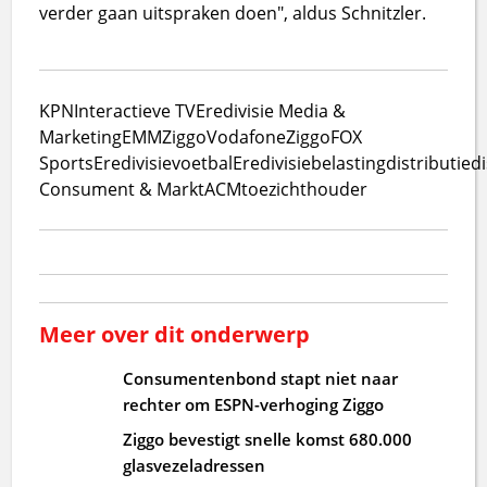
verder gaan uitspraken doen", aldus Schnitzler.
KPN
Interactieve TV
Eredivisie Media &
Marketing
EMM
Ziggo
VodafoneZiggo
FOX
Sports
Eredivisie
voetbal
Eredivisiebelasting
distributie
d
Consument & Markt
ACM
toezichthouder
Meer over dit onderwerp
Consumentenbond stapt niet naar
rechter om ESPN-verhoging Ziggo
Ziggo bevestigt snelle komst 680.000
glasvezeladressen