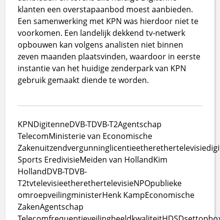
klanten een overstapaanbod moest aanbieden.
Een samenwerking met KPN was hierdoor niet te
voorkomen. Een landelijk dekkend tv-netwerk
opbouwen kan volgens analisten niet binnen
zeven maanden plaatsvinden, waardoor in eerste
instantie van het huidige zenderpark van KPN
gebruik gemaakt diende te worden.
KPN
Digitenne
DVB-T
DVB-T2
Agentschap
Telecom
Ministerie van Economische
Zaken
uitzendvergunning
licentie
ether
ethertelevisie
digi
Sports Eredivisie
Meiden van Holland
Kim
Holland
DVB-T
DVB-
T2
tv
televisie
ether
ethertelevisie
NPO
publieke
omroep
veiling
minister
Henk Kamp
Economische
Zaken
Agentschap
Telecom
frequentieveiling
beeldkwaliteit
HD
SD
settopbo