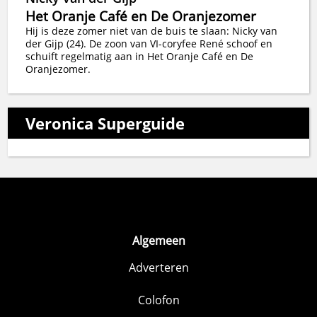
Het Oranje Café en De Oranjezomer
Hij is deze zomer niet van de buis te slaan: Nicky van
der Gijp (24). De zoon van VI-coryfee René schoof en
schuift regelmatig aan in Het Oranje Café en De
Oranjezomer.
Veronica Superguide
Algemeen
Adverteren
Colofon