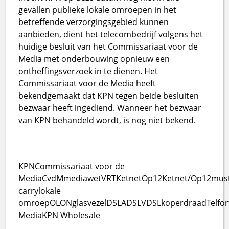
gevallen publieke lokale omroepen in het
betreffende verzorgingsgebied kunnen
aanbieden, dient het telecombedrijf volgens het
huidige besluit van het Commissariaat voor de
Media met onderbouwing opnieuw een
ontheffingsverzoek in te dienen. Het
Commissariaat voor de Media heeft
bekendgemaakt dat KPN tegen beide besluiten
bezwaar heeft ingediend. Wanneer het bezwaar
van KPN behandeld wordt, is nog niet bekend.
KPN
Commissariaat voor de
Media
CvdM
mediawet
VRT
Ketnet
Op12
Ketnet/Op12
mus
carry
lokale
omroep
OLON
glasvezel
DSL
ADSL
VDSL
koperdraad
Telfor
Media
KPN Wholesale