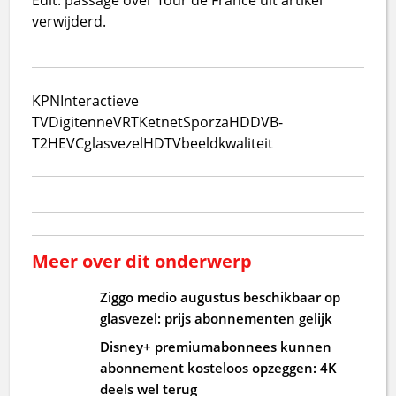
verwijderd.
KPN
Interactieve
TV
Digitenne
VRT
Ketnet
Sporza
HD
DVB-
T2
HEVC
glasvezel
HDTV
beeldkwaliteit
Meer over dit onderwerp
Ziggo medio augustus beschikbaar op
glasvezel: prijs abonnementen gelijk
Disney+ premiumabonnees kunnen
abonnement kosteloos opzeggen: 4K
deels wel terug