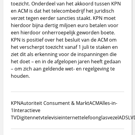
toezicht. Onderdeel van het akkoord tussen KPN
en ACM is dat het telecombedrijf het juridisch
verzet tegen eerder sancties staakt. KPN moet
hierdoor bijna dertig miljoen euro betalen voor
een hierdoor onherroepelijk geworden boete.
KPN is positief over het besluit van de ACM om
het verscherpt toezicht vanaf 1 juli te staken en
ziet dit als erkenning voor de inspanningen die
het doet – en in de afgelopen jaren heeft gedaan
– om zich aan geldende wet- en regelgeving te
houden.
KPN
Autoriteit Consument & Markt
ACM
Alles-in-
1
Interactieve
TV
Digitenne
tv
televisie
internet
telefoon
glasvezel
ADSL
V