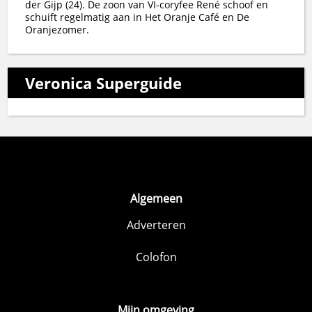
der Gijp (24). De zoon van VI-coryfee René schoof en
schuift regelmatig aan in Het Oranje Café en De
Oranjezomer.
Veronica Superguide
Algemeen
Adverteren
Colofon
Mijn omgeving