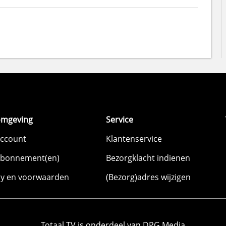
omgeving
Service
account
Klantenservice
abonnement(en)
Bezorgklacht indienen
cy en voorwaarden
(Bezorg)adres wijzigen
Totaal TV is onderdeel van DPG Media