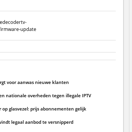
ie
decoder
tv-
firmware-update
zorgt voor aanwas nieuwe klanten
n nationale overheden tegen illegale IPTV
 op glasvezel: prijs abonnementen gelijk
 vindt legaal aanbod te versnipperd