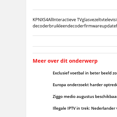
KPN
XS4All
Interactieve TV
glasvezel
tv
televis
decoder
bruikleendecoder
firmware
update
Meer over dit onderwerp
Exclusief voetbal in beter beeld 
Europa onderzoekt harder optrede
Ziggo medio augustus beschikbaar
Illegale IPTV in trek: Nederlander