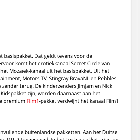
et basispakket. Dat geldt tevens voor de
rvoor komt het erotiekkanaal Secret Circle van
 het Mozaïek-kanaal uit het basispakket. Uit het
tainment, Motors TV, Stingray BravaNL en Pebbles.
e zender terug. De kinderzenders JimJam en Nick
t Kidspakket zijn, worden daarnaast aan het
nde premium
Film1
-pakket verdwijnt het kanaal Film1
anvullende buitenlandse pakketten. Aan het Duitse
n RTL 2 toegevoegd. In het Turkse pakket krijgt de