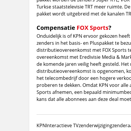
Turkse staatstelevisie TRT meer ruimte. D
pakket wordt uitgebreid met de kanalen TR
Compensatie
FOX Sports
?
Onduidelijk is of KPN ervoor gekozen heef
zenders in het basis- en Pluspakket te bez
distributieovereenkomst met FOX Sports t
overeenkomst met Eredivisie Media & Marke
de komende jaren veilig heeft gesteld. He
distributieovereenkomst is opgenomen, ko
het telecombedrijf door een hogere verk
proberen te dekken. Omdat KPN voor alle
Sports afnemen, een bepaald minimumbedr
kans dat alle abonnees aan deze deal moe
KPN
Interactieve TV
zenderwijziging
zendera