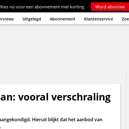
Kies nú voor een abonnement met korting
Word abonnee
erviews
Uitgelegd
Abonnement
Klantenservice
Zoe
n: vooral verschraling
aangekondigd. Hieruit blijkt dat het aanbod van
.