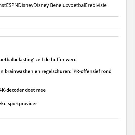
mst
ESPN
Disney
Disney Benelux
voetbal
Eredivisie
oetbalbelasting' zelf de heffer werd
an brainwashen en regelschuren: ‘PR-offensief rond
 4K-decoder doet mee
eke sportprovider