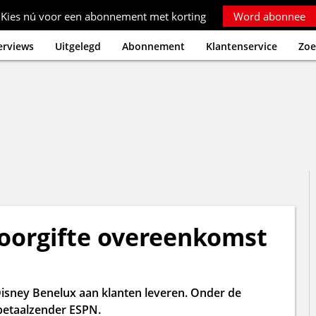
Kies nú voor een abonnement met korting
Word abonnee
erviews
Uitgelegd
Abonnement
Klantenservice
Zoe
doorgifte overeenkomst
Disney Benelux aan klanten leveren. Onder de
betaalzender ESPN.