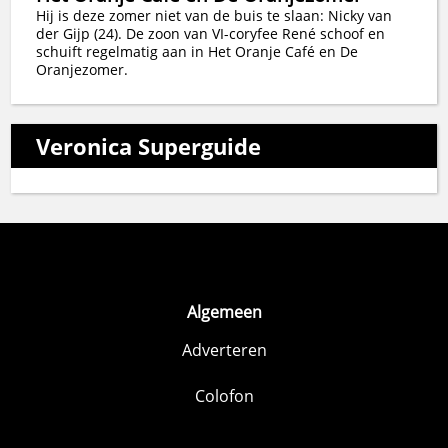
Hij is deze zomer niet van de buis te slaan: Nicky van
der Gijp (24). De zoon van VI-coryfee René schoof en
schuift regelmatig aan in Het Oranje Café en De
Oranjezomer.
Veronica Superguide
Algemeen
Adverteren
Colofon