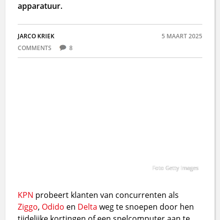
apparatuur.
JARCO KRIEK
5 MAART 2025
COMMENTS
8
Foto Getty Images
KPN
probeert klanten van concurrenten als
Ziggo
,
Odido
en
Delta
weg te snoepen door hen
tijdelijke kortingen of een spelcomputer aan te