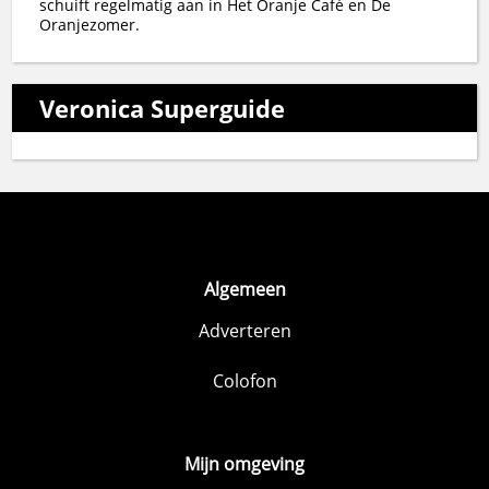
schuift regelmatig aan in Het Oranje Café en De
Oranjezomer.
Veronica Superguide
Algemeen
Adverteren
Colofon
Mijn omgeving