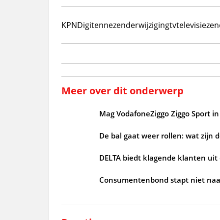
KPN
Digitenne
zenderwijziging
tv
televisie
zen
Meer over dit onderwerp
Mag VodafoneZiggo Ziggo Sport in 
De bal gaat weer rollen: wat zijn 
DELTA biedt klagende klanten uit
Consumentenbond stapt niet naar