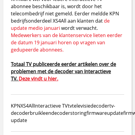
abonnee beschikbaar is, wordt door het
telecombedrijf niet gemeld. Eerder meldde KPN
bedrijfsonderdeel XS4All aan klanten dat
de
update medio januari
wordt verwacht.
Medewerkers van de klantenservice lieten eerder
de datum 19 januari horen op vragen van
gedupeerde abonnees.
Totaal TV publiceerde eerder artikelen over de
problemen met de decoder van Interactieve
TV.
Deze vindt u hier.
KPN
XS4All
Interactieve TV
tv
televisie
decoder
tv-
decoder
bruikleendecoder
storing
firmware
update
firm
update