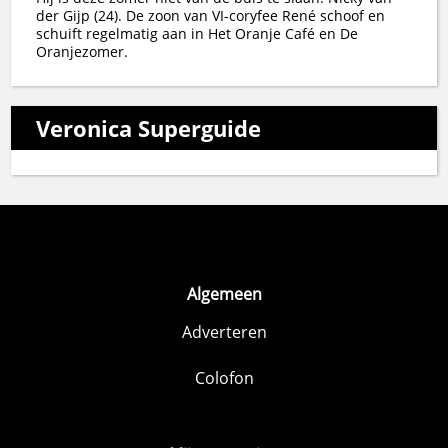
der Gijp (24). De zoon van VI-coryfee René schoof en
schuift regelmatig aan in Het Oranje Café en De
Oranjezomer.
Veronica Superguide
Algemeen
Adverteren
Colofon