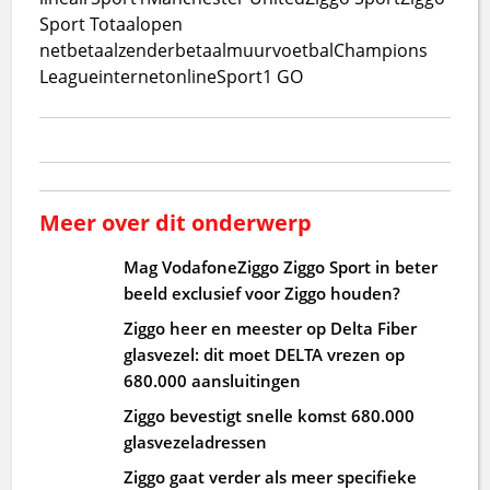
Sport Totaal
open
net
betaalzender
betaalmuur
voetbal
Champions
League
internet
online
Sport1 GO
Meer over dit onderwerp
Mag VodafoneZiggo Ziggo Sport in beter
beeld exclusief voor Ziggo houden?
Ziggo heer en meester op Delta Fiber
glasvezel: dit moet DELTA vrezen op
680.000 aansluitingen
Ziggo bevestigt snelle komst 680.000
glasvezeladressen
Ziggo gaat verder als meer specifieke