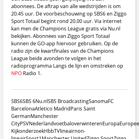
abonnees. De aftrap van alle wedstrijden is om
20.45 uur. De voorbeschouwing op SBS6 en Ziggo
Sport Totaal begint rond 20.00 uur. Via internet
kan men de Champions League gratis via Nu.nl
bekijken. Abonnees van Ziggo Sport Totaal
kunnen de GO-app hiervoor gebruiken. Op de
radio zijn de kwartfinales van de Champions
League beide avonden te volgen in het
radioprogramma Langs de lijn en omstreken op
NPO
Radio 1.
SBS6
SBS 6
Nu.nl
SBS Broadcasting
Sanoma
FC
Barcelona
Atletico Madrid
Paris Saint
German
Manchester
City
PSV
Nederland
voetbal
overwinteren
Europa
Europe
Kijkonderzoek
HbbTV
lineair
non-
lineair
Sport1
Manchester United
Ziggo Sport
Ziggo