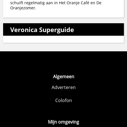
schuift regelmatig aan in Het Oranje Café en De
Oranjezomer.
Veronica Superguide
Algemeen
Adverteren
Colofon
Mijn omgeving