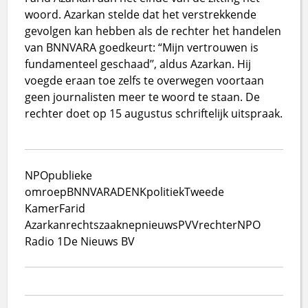
woord. Azarkan stelde dat het verstrekkende
gevolgen kan hebben als de rechter het handelen
van BNNVARA goedkeurt: “Mijn vertrouwen is
fundamenteel geschaad’’, aldus Azarkan. Hij
voegde eraan toe zelfs te overwegen voortaan
geen journalisten meer te woord te staan. De
rechter doet op 15 augustus schriftelijk uitspraak.
NPO
publieke
omroep
BNNVARA
DENK
politiek
Tweede
Kamer
Farid
Azarkan
rechtszaak
nepnieuws
PVV
rechter
NPO
Radio 1
De Nieuws BV