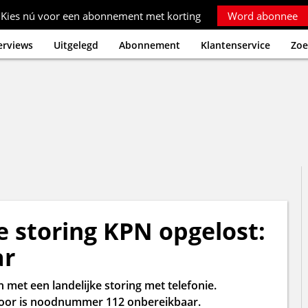
Kies nú voor een abonnement met korting
Word abonnee
erviews
Uitgelegd
Abonnement
Klantenservice
Zoe
e storing KPN opgelost:
ar
met een landelijke storing met telefonie.
rdoor is noodnummer 112 onbereikbaar.