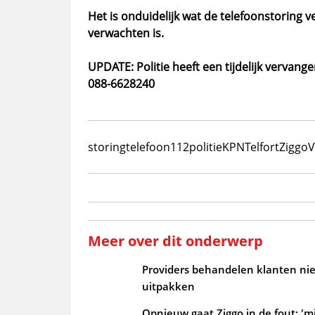
Het is onduidelijk wat de telefoonstoring 
verwachten is.
UPDATE: Politie heeft een tijdelijk verva
088-6628240
storing
telefoon
112
politie
KPN
Telfort
Ziggo
V
Meer over dit onderwerp
Providers behandelen klanten niet
uitpakken
Opnieuw gaat Ziggo in de fout: 'mi