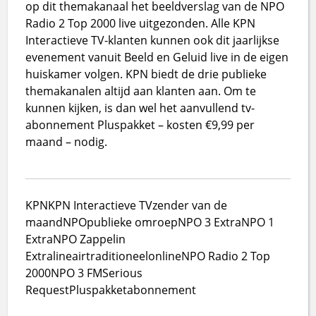
op dit themakanaal het beeldverslag van de NPO
Radio 2 Top 2000 live uitgezonden. Alle KPN
Interactieve TV-klanten kunnen ook dit jaarlijkse
evenement vanuit Beeld en Geluid live in de eigen
huiskamer volgen. KPN biedt de drie publieke
themakanalen altijd aan klanten aan. Om te
kunnen kijken, is dan wel het aanvullend tv-
abonnement Pluspakket – kosten €9,99 per
maand – nodig.
KPN
KPN Interactieve TV
zender van de
maand
NPO
publieke omroep
NPO 3 Extra
NPO 1
Extra
NPO Zappelin
Extra
lineair
traditioneel
online
NPO Radio 2 Top
2000
NPO 3 FM
Serious
Request
Pluspakket
abonnement