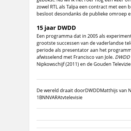
zowel RTL als Talpa een contract met een 
besloot desondanks de publieke omroep e
15 jaar DWDD
Een programma dat in 2005 als experiment b
grootste successen van de vaderlandse tel
periode als presentator aan het programm
afwisselend met Francisco van Jole.
DWDD
Nipkowschijf (2011) en de Gouden Televizier
De wereld draait door
DWDD
Matthijs van 
1
BNNVARA
tv
televisie