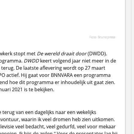
Foto Brunopress
uwkerk stopt met
De wereld draait door
(DWDD).
programma.
DWDD
keert volgend jaar niet meer in de
terug. De laatste aflevering wordt op 27 maart
 NPO actief. Hij gaat voor BNNVARA een programma
d hoe dit programma er inhoudelijk uit gaat zien.
ari 2021 is te bekijken.
 terug van een dagelijks naar een wekelijks
vontuur, waarin ik veel dromen heb zien uitkomen.
levisie veel bedacht, veel gedurfd, veel voor mekaar
ooien. Ik hijs de zeilen." Voor de presentator lag bij