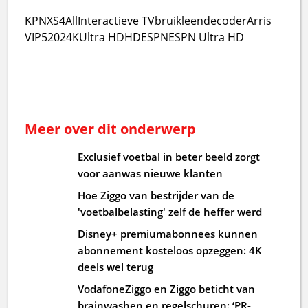
KPN
XS4All
Interactieve TV
bruikleendecoder
Arris
VIP5202
4K
Ultra HD
HD
ESPN
ESPN Ultra HD
Meer over dit onderwerp
Exclusief voetbal in beter beeld zorgt
voor aanwas nieuwe klanten
Hoe Ziggo van bestrijder van de
'voetbalbelasting' zelf de heffer werd
Disney+ premiumabonnees kunnen
abonnement kosteloos opzeggen: 4K
deels wel terug
VodafoneZiggo en Ziggo beticht van
brainwashen en regelschuren: ‘PR-