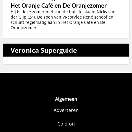
Het Oranje Café en De Oranjezomer
Hij is deze zomer niet van de buis te slaan: Nicky van
der Gijp (24). De zoon van VI-coryfee René schoof en
schuift regelmatig aan in Het Oranje Café en De
Oranjezomer.
Veronica Superguide
Algemeen
Adverteren
Colofon