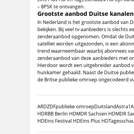
– 8PSK te ontvangen.
Grootste aanbod Duitse kanalen v
In Nederland is het grootste aanbod van Dui
bekijken. Bij veel tv-aanbieders is slechts 
zenderaanbod opgenomen. Omdat de Duitse
satelliet worden uitgezonden, is een abonn
trend waarneembaar waarbij abonnees van
zenderaanbod van deze aanbieders met on
Hierdoor wordt een uitgebreider aanbod va
huiskamer gehaald. Naast de Duitse publie
de Britse publieke omroep ongecodeerd via
ARD
ZDF
publieke omroep
Duitsland
Astra1
A
HD
RBB Berlin HD
MDR Sachsen HD
MDR Sac
HD
Eins Festival HD
Eins Plus HD
Tagesscha