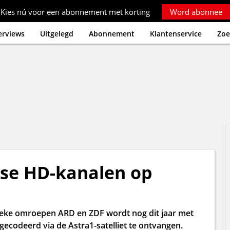
Kies nú voor een abonnement met korting
Word abonnee
erviews
Uitgelegd
Abonnement
Klantenservice
Zoe
tse HD-kanalen op
ieke omroepen ARD en ZDF wordt nog dit jaar met
gecodeerd via de Astra1-satelliet te ontvangen.