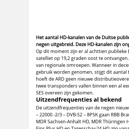
Het aantal HD-kanalen van de Duitse pub
negen uitgebreid. Deze HD-kanalen zijn o
Op dit moment zijn er al achttien publiek
satelliet op 19,2 graden oost te ontvangen.
van regionale omroepen. Wanneer in dece
gebruik worden genomen, stijgt dit aantal
hoeft de ARD geen nieuwe distributieover
twee transponders vallen binnen een al e
SES overeen zijn gekomen.
Uitzendfrequenties al bekend
De uitzendfrequenties van de negen nieuwe
– 22000 -2/3 – DVB-S2 – 8PSK gaan RBB Br
MDR Sachsen-Anhalt HD, MDR Thüringen HD
Eins Plus HD en Tagesschau24 HD zijn vana