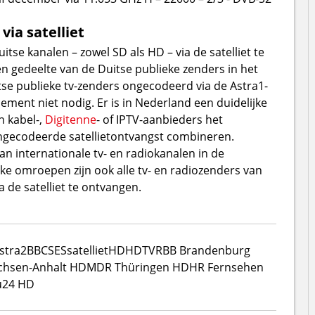
ia satelliet
tse kanalen – zowel SD als HD – via de satelliet te
een gedeelte van de Duitse publieke zenders in het
 publieke tv-zenders ongecodeerd via de Astra1-
ement niet nodig. Er is in Nederland een duidelijke
 kabel-,
Digitenne
- of IPTV-aanbieders het
gecodeerde satellietontvangst combineren.
n internationale tv- en radiokanalen in de
ke omroepen zijn ook alle tv- en radiozenders van
 de satelliet te ontvangen.
stra2
BBC
SES
satelliet
HD
HDTV
RBB Brandenburg
hsen-Anhalt HD
MDR Thüringen HD
HR Fernsehen
u24 HD