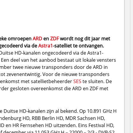
lieke omroepen
ARD
en
ZDF
wordt nog dit jaar met
ngecodeerd via de
Astra1
-satelliet te ontvangen.
e Duitse HD-kanalen ongecodeerd via de Astra1-
 Een deel van het aanbod bestaat uit lokale vensters
mber twee nieuwe transponders door de ARD in
 tot zevenentwintig. Voor de nieuwe transponders
eenkomst met satellietbeheerder
SES
te sluiten. De
erder gesloten overeenkomst die ARD en ZDF met
 Duitse HD-kanalen zijn al bekend. Op 10.891 GHz H
andenburg HD, RBB Berlin HD, MDR Sachsen HD,
 en HR Fernsehen HD uitzenden. Eins Festival HD,
f december via 11.053 GHz H – 22000 – 2/3 - DVB-S2