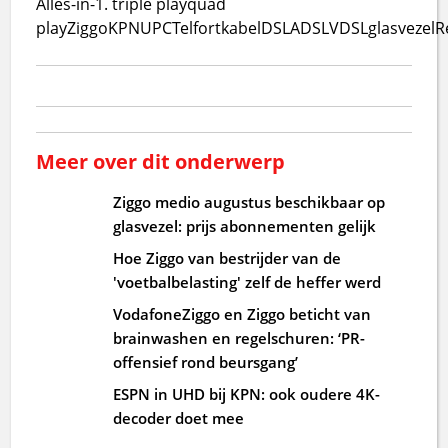
Alles-in-1. triple play
quad
play
Ziggo
KPN
UPC
Telfort
kabel
DSL
ADSL
VDSL
glasvezel
R
Meer over dit onderwerp
Ziggo medio augustus beschikbaar op
glasvezel: prijs abonnementen gelijk
Hoe Ziggo van bestrijder van de
'voetbalbelasting' zelf de heffer werd
VodafoneZiggo en Ziggo beticht van
brainwashen en regelschuren: ‘PR-
offensief rond beursgang’
ESPN in UHD bij KPN: ook oudere 4K-
decoder doet mee