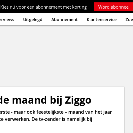
Kies nú voor een abonnement met korting
Word abonnee
erviews
Uitgelegd
Abonnement
Klantenservice
Zoe
de maand bij Ziggo
ste - maar ook feestelijkste – maand van het jaar
te verwerken. De tv-zender is namelijk bij