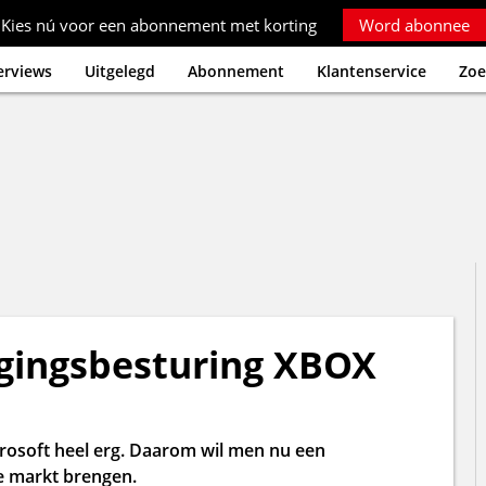
Kies nú voor een abonnement met korting
Word abonnee
erviews
Uitgelegd
Abonnement
Klantenservice
Zoe
egingsbesturing XBOX
rosoft heel erg. Daarom wil men nu een
 markt brengen.