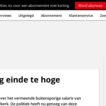
Kies nú voor een abonnement met korting
Word abonnee
erviews
Uitgelegd
Abonnement
Klantenservice
Zoe
g einde te hoge
over het vermeende buitensporige salaris van
erk. De politiek heeft nu genoeg van deze