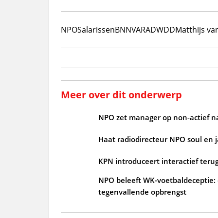
NPO
Salarissen
BNNVARA
DWDD
Matthijs va
Meer over dit onderwerp
NPO zet manager op non-actief n
Haat radiodirecteur NPO soul en 
KPN introduceert interactief terug
NPO beleeft WK-voetbaldeceptie: d
tegenvallende opbrengst